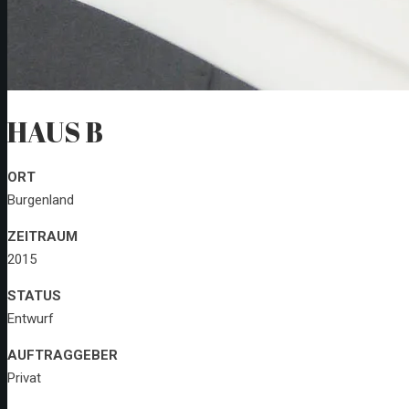
HAUS B
ORT
Burgenland
ZEITRAUM
2015
STATUS
Entwurf
AUFTRAGGEBER
Privat