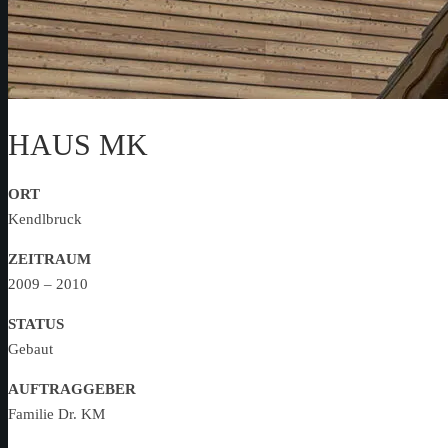
HAUS MK
ORT
Kendlbruck
ZEITRAUM
2009 – 2010
STATUS
Gebaut
AUFTRAGGEBER
Familie Dr. KM